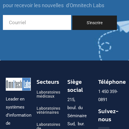
pour recevoir les nouvelles d'Omnitech Labs
Secteurs
Siège
Téléphone
social
1 450 359-
Laboratoires
médicaux
Leader en
215,
0891
systèmes
boul. du
Laboratoires
Suivez-
vétérinaires
d’information
Séminaire
nous
de
Sud, bur.
Laboratoires
de