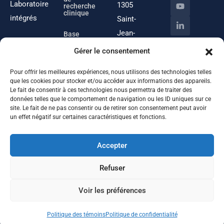
Laboratoire
1305
recherche
clinique
intégrés
Saint-
Jean-
Base
technologique
sur-
Gérer le consentement
Richelieu (Québec)
Pour offrir les meilleures expériences, nous utilisons des technologies telles
Canada J3B
que les cookies pour stocker et/ou accéder aux informations des appareils.
8W1
Le fait de consentir à ces technologies nous permettra de traiter des
données telles que le comportement de navigation ou les ID uniques sur ce
site. Le fait de ne pas consentir ou de retirer son consentement peut avoir
un effet négatif sur certaines caractéristiques et fonctions.
Courriel
info@omnitechlabs.net
Accepter
Refuser
Voir les préférences
©
2026
Omnitech Labs. Tous droits réservés.
|
Conception web
Agence Concepts K
Politique des témoins
Politique de confidentialité